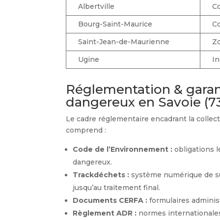
Albertville
Co
Bourg-Saint-Maurice
Co
Saint-Jean-de-Maurienne
Zo
Ugine
In
Réglementation & garant
dangereux en Savoie (7
Le cadre réglementaire encadrant la collect
comprend :
Code de l’Environnement :
obligations l
dangereux.
Trackdéchets :
système numérique de sui
jusqu’au traitement final.
Documents CERFA :
formulaires administ
Règlement ADR :
normes internationales