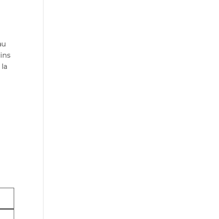
au
ins
la