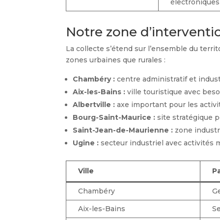
électroniques
Notre zone d’interventio
La collecte s’étend sur l’ensemble du terri
zones urbaines que rurales :
Chambéry :
centre administratif et indust
Aix-les-Bains :
ville touristique avec be
Albertville :
axe important pour les acti
Bourg-Saint-Maurice :
site stratégique p
Saint-Jean-de-Maurienne :
zone industri
Ugine :
secteur industriel avec activités 
Ville
Pa
Chambéry
Ge
Aix-les-Bains
Se