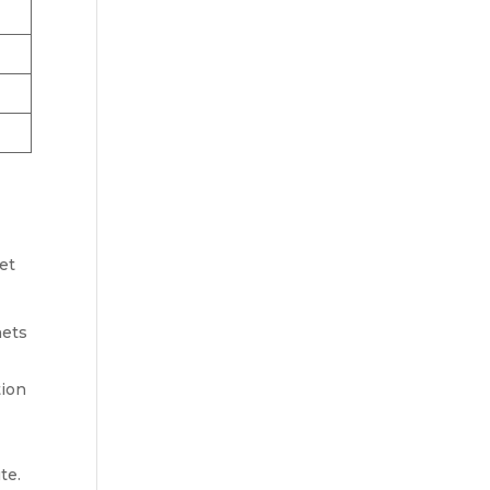
et
hets
tion
.
te.