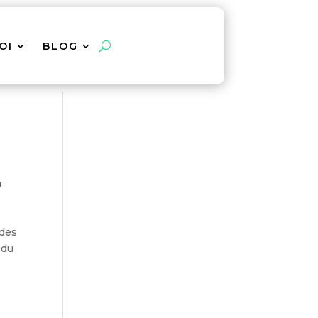
OI
BLOG
a
,
 des
 du