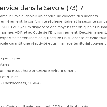
ervice dans la Savoie (73) ?
omme la Savoie, choisir un service de collecte des déchets
remièrement, la conformité réglementaire et la sécurité sont 
mme SNTD ou Syclum disposent des moyens techniques et huma
x normes ADR et au Code de l’Environnement. Deuxièmement, 
expertise spécialisée, ce qui assure un tri adapté et évite tout
cale garantit une réactivité et un maillage territorial couvrant
 spécifiques
ntales
s comme Ecosphère et CEDIS Environnement
 et rurales
es (Trackdéchets, CERFA)
 du Code de l’Environnement, ADR et utilisation de