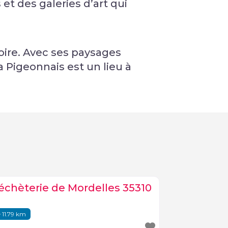
et des galeries d’art qui
toire. Avec ses paysages
 Pigeonnais est un lieu à
échèterie de Mordelles 35310
11.79 km