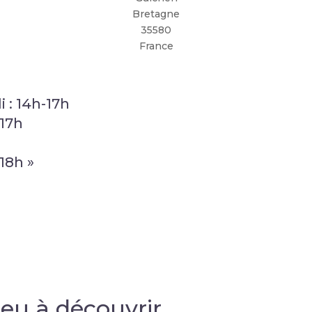
Bretagne
35580
France
i : 14h-17h
-17h
18h »
ieu à découvrir