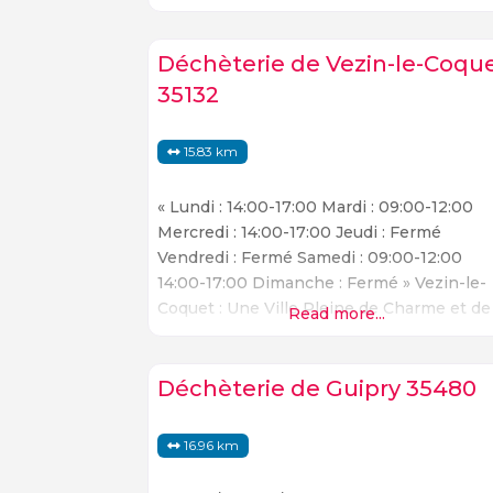
Située à Allée de la Gautrais, Saint-Jacque
de-la-Lande est une destination de
vacances idéale pour les amoureux de la
Déchèterie de Vezin-le-Coqu
nature. La ville offre une variété de
35132
15.83 km
« Lundi : 14:00-17:00 Mardi : 09:00-12:00
Mercredi : 14:00-17:00 Jeudi : Fermé
Vendredi : Fermé Samedi : 09:00-12:00
14:00-17:00 Dimanche : Fermé » Vezin-le-
Coquet : Une Ville Pleine de Charme et de
Read more...
Possibilités Située dans la zone du Lozere
Vezin-le-Coquet est une ville charmante e
pittoresque qui offre une variété de
Déchèterie de Guipry 35480
possibilités pour les visiteurs. La rue du
Domaine est l’une
16.96 km