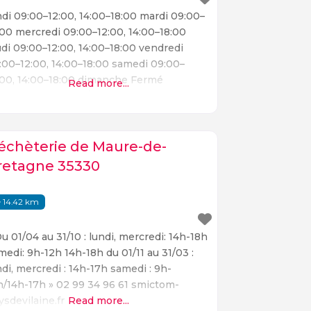
ndi 09:00–12:00, 14:00–18:00 mardi 09:00–
:00 mercredi 09:00–12:00, 14:00–18:00
udi 09:00–12:00, 14:00–18:00 vendredi
:00–12:00, 14:00–18:00 samedi 09:00–
:00, 14:00–18:00 dimanche Fermé
Read more...
tropole.rennes.fr/carte-et-horaires-des-
cheteries Rue de la Croix Ignon,
rdelles Située dans le département d’Ille-
-Vilaine, la rue de la Croix Ignon à
échèterie de Maure-de-
rdelles est un lieu de villégiature idéal
retagne 35330
ur les amoureux de la nature. Entourée de
rdure, cette rue offre une vue imprenable
14.42 km
Du 01/04 au 31/10 : lundi, mercredi: 14h-18h
medi: 9h-12h 14h-18h du 01/11 au 31/03 :
ndi, mercredi : 14h-17h samedi : 9h-
h/14h-17h » 02 99 34 96 61 smictom-
ysdevilaine.fr
Read more...