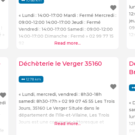
10.68 km
lu
12
« Lundi : 14:00-17:00 Mardi : Fermé Mercredi :
je
09:00-12:00 14:00-17:00 Jeudi : Fermé
 :
09
Vendredi : 14:00-17:00 Samedi : 09:00-12:00
é »
12
14:00-17:00 Dimanche : Fermé » 02 99 77 15
me
92
Read more...
de
Mo
et
-
Déchèterie le Verger 35160
D
Mo
B
po
12.78 km
ve
« Lundi, mercredi, vendredi : 8h30-18h
samedi: 8h30-17h » 02 99 07 45 55 Les Trois
edi
« 
Jours, 35160 Le Verger Située dans le
sa
département de l’Ille-et-Vilaine, Les Trois
/
lu
Jours est une commune pittoresque et
Read more...
12
charmante. Cette ville offre aux visiteurs une
le
pa