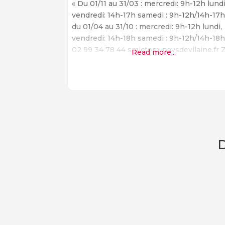
« Du 01/11 au 31/03 : mercredi: 9h-12h lundi
vendredi: 14h-17h samedi : 9h-12h/14h-17
du 01/04 au 31/10 : mercredi: 9h-12h lundi,
vendredi: 14h-18h samedi : 9h-12h/14h-18h
02 99 34 78 44 smictom-paysdevilaine.fr Z
Read more...
Pellouaille, 35480 Guipry Située dans le
département d’Ille-et-Vilaine, Zi Pellouaill
est une ville pittoresque et charmante qu
offre aux visiteurs une variété de sites et
d’activités à
D