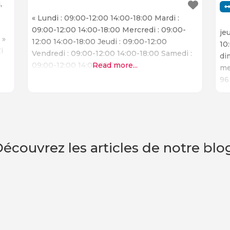
,
h
« Lundi : 09:00-12:00 14:00-18:00 Mardi :
09:00-12:00 14:00-18:00 Mercredi : 09:00-
je
 »
12:00 14:00-18:00 Jeudi : 09:00-12:00
10
i
Vendredi : 09:00-12:00 14:00-18:00 Samedi :
di
09:00-12:00 14:00-18:00 »
Read more...
me
e
96
i
re
écouvrez les articles de notre bl