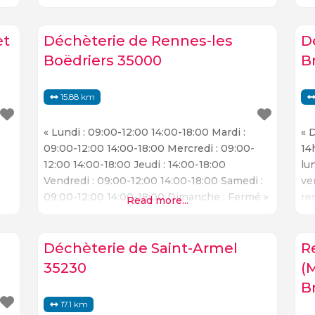
variété de points d’intérêt et d’activités à
s-
découvrir. Les Trois Jours est célèbre pour
ses magnifiques paysages et ses nombreux
et
Déchèterie de Rennes-les
D
sites
Boëdriers 35000
B
15.88 km
« Lundi : 09:00-12:00 14:00-18:00 Mardi :
« 
09:00-12:00 14:00-18:00 Mercredi : 09:00-
14
12:00 14:00-18:00 Jeudi : 14:00-18:00
lu
Vendredi : 09:00-12:00 14:00-18:00 Samedi :
ve
09:00-12:00 14:00-18:00 Dimanche : Fermé »
re
Read more...
t,
02 99 50 92 78 Les Boëdriers, 4, Chemin la
t
Bintinais 35000 Rennes Situé à Rennes, Les
Boëdriers est un lieu de villégiature idéal
Déchèterie de Saint-Armel
R
pour les amoureux de la nature. Niché dans
35230
(
un environnement
B
17.1 km