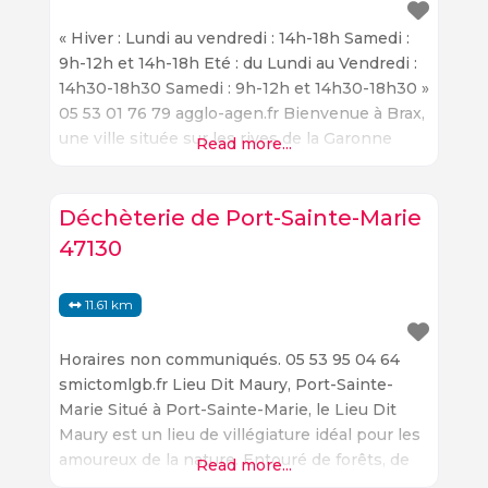
« Hiver : Lundi au vendredi : 14h-18h Samedi :
9h-12h et 14h-18h Eté : du Lundi au Vendredi :
14h30-18h30 Samedi : 9h-12h et 14h30-18h30 »
05 53 01 76 79 agglo-agen.fr Bienvenue à Brax,
une ville située sur les rives de la Garonne
Read more...
Bienvenue à Brax, une ville située sur les rives
de la Garonne, à seulement quelques
kilomètres de
Déchèterie de Port-Sainte-Marie
47130
11.61 km
Horaires non communiqués. 05 53 95 04 64
smictomlgb.fr Lieu Dit Maury, Port-Sainte-
Marie Situé à Port-Sainte-Marie, le Lieu Dit
Maury est un lieu de villégiature idéal pour les
amoureux de la nature. Entouré de forêts, de
Read more...
rivières et de lacs, cet endroit offre une variété