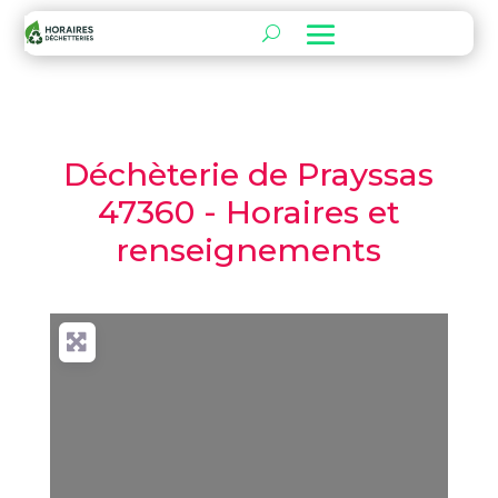
Déchèterie de Prayssas
47360 - Horaires et
renseignements