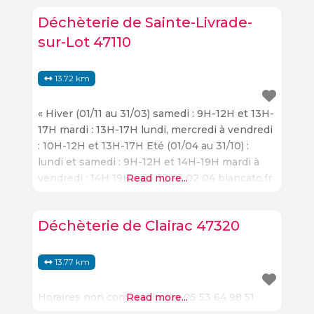
visiteurs une variété de sites et d’activités à
découvrir. La ville est connue pour ses
Déchèterie de Sainte-Livrade-
nombreux monuments historiques, ses
sur-Lot 47110
musées, ses parcs et ses jardins. Les visiteurs
13.72 km
« Hiver (01/11 au 31/03) samedi : 9H-12H et 13H-
17H mardi : 13H-17H lundi, mercredi à vendredi
: 10H-12H et 13H-17H Eté (01/04 au 31/10) :
lundi et samedi : 9H-12H et 14H-19H mardi à
vendredi : 14H 19H » 05 53 01 02 04 biancato.fr
Read more...
Déchèterie de Clairac 47320
13.77 km
Horaires non communiqués. 05 53 64 98 51
Read more...