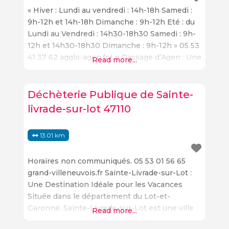
« Hiver : Lundi au vendredi : 14h-18h Samedi :
9h-12h et 14h-18h Dimanche : 9h-12h Eté : du
Lundi au Vendredi : 14h30-18h30 Samedi : 9h-
12h et 14h30-18h30 Dimanche : 9h-12h » 05 53
41 37 62 agglo-agen.fr Le Passage d’Agen : Une
Read more...
Destination de Vacances Idéale Situé à Le
Passage, dans le département du Lot-et-
Garonne, le Passage d’Agen est une
Déchèterie Publique de Sainte-
livrade-sur-lot 47110
13.01 km
Horaires non communiqués. 05 53 01 56 65
grand-villeneuvois.fr Sainte-Livrade-sur-Lot :
Une Destination Idéale pour les Vacances
Située dans le département du Lot-et-
Garonne, Sainte-Livrade-sur-Lot est une ville
Read more...
pittoresque et charmante qui offre aux