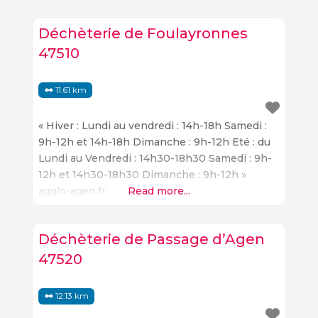
de possibilités pour les visiteurs. Les activités
de plein air sont nombreuses et variées. Les
Déchèterie de Foulayronnes
47510
11.61 km
« Hiver : Lundi au vendredi : 14h-18h Samedi :
9h-12h et 14h-18h Dimanche : 9h-12h Eté : du
Lundi au Vendredi : 14h30-18h30 Samedi : 9h-
12h et 14h30-18h30 Dimanche : 9h-12h »
agglo-agen.fr
Read more...
Déchèterie de Passage d’Agen
47520
12.13 km