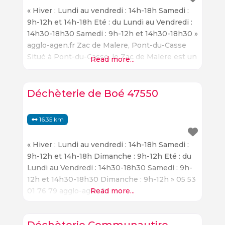
« Hiver : Lundi au vendredi : 14h-18h Samedi :
9h-12h et 14h-18h Eté : du Lundi au Vendredi :
14h30-18h30 Samedi : 9h-12h et 14h30-18h30 »
agglo-agen.fr Zac de Malere, Pont-du-Casse
Situé à Pont-du-Casse, le Zac de Malere est un
Read more...
lieu de divertissement et de loisirs qui offre
une variété d’activités pour tous les âges. Il est
idéal pour les familles
Déchèterie de Boé 47550
16.35 km
« Hiver : Lundi au vendredi : 14h-18h Samedi :
9h-12h et 14h-18h Dimanche : 9h-12h Eté : du
Lundi au Vendredi : 14h30-18h30 Samedi : 9h-
12h et 14h30-18h30 Dimanche : 9h-12h » 05 53
01 76 79 agglo-agen.fr
Read more...