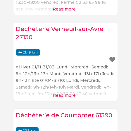
13:30–18:00 vendredi Fermé 02 33 85 96 16
sep-environnement.com
Read more...
Déchèterie Verneuil-sur-Avre
27130
21.49 km
« Hiver 01/11-31/03: Lundi, Mercredi, Samedi:
9h-12h/13h-17h Mardi, Vendredi: 13h-17h Jeudi:
9h-13h Eté 01/04-31/10: Lundi, Mercredi,
Samedi: 9h-12h/14h-18h Mardi, Vendredi: 14h-
18h Jeudi: 9h-13h » 02 32 32 43 46 setom.fr
Read more...
Verneuil-sur-Avre : Une Ville Pleine de Charme
et de Possibilités Située dans le département
de l’Eure, Verneuil-sur-Avre est une ville
Déchèterie de Courtomer 61390
charmante et pittoresque qui offre aux
visiteurs une variété de possibilités. La
23.9 km