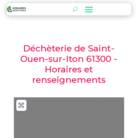
Déchèterie de Saint-
Ouen-sur-Iton 61300 -
Horaires et
renseignements