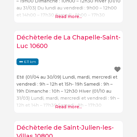
– 19h00 Dimanche : 10h00 – 12h30 Hiver (01/10
au 31/03) Du lundi au vendredi : 9h00 – 12h00
et 14h00 – 17h30 Samedi : 9h00 – 17h30
Read more...
Dimanche : 10h00 – 12h30 03 25 45 27 30
troyes-champagne-
metropole.fr/habitervivre/gerer-mes-
Déchèterie de La Chapelle-Saint-
dechets/decheteries/
Luc 10600
6.11 km
Eté (01/04 au 30/09) Lundi, mardi, mercredi et
vendredi : 9h – 12h et 15h- 19h Samedi : 9h –
19h Dimanche : 10h – 12h30 Hiver (01/10 au
31/03) Lundi, mardi, mercredi et vendredi : 9h –
12h et 14h – 17h30 Samedi : 9h – 17h30
Read more...
Dimanche : 10h – 12h30 03 25 45 27 30
Déchèterie de Saint-Julien-les-
Villas 10800