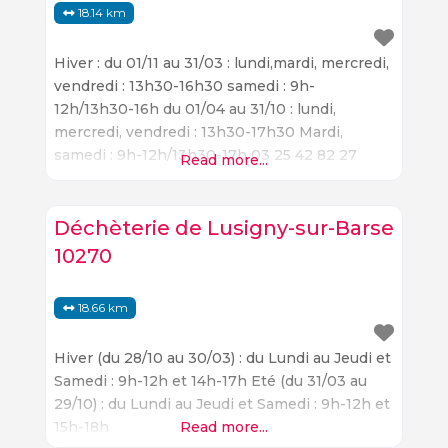
18.14 km
Hiver : du 01/11 au 31/03 : lundi,mardi, mercredi,
vendredi : 13h30-16h30 samedi : 9h-
12h/13h30-16h du 01/04 au 31/10 : lundi,
mercredi, vendredi : 13h30-17h30 Mardi,
samedi : 9h-12h/13h30-17h 03 25 42 82 27
Read more...
comcomsa.fr
Déchèterie de Lusigny-sur-Barse
10270
18.66 km
Hiver (du 28/10 au 30/03) : du Lundi au Jeudi et
Samedi : 9h-12h et 14h-17h Eté (du 31/03 au
29/10) : du Lundi au Jeudi et Samedi : 9h-12h et
15h-18h
Read more...