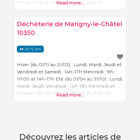
17h30 03 25 81 18 39 cdc-pays-othe.fr
Read more...
Déchèterie de Marigny-le-Châtel
10350
24.72 km
Hiver (du 01/11 au 31/03) : Lundi, Mardi, Jeudi et
Vendredi et Samedi : 14h-17h Mercredi : 9h-
11h30 et 14h-17h Eté (du 01/04 au 31/10) : Lundi,
Mardi, Jeudi, Vendredi : 14h-18h Mercredi et
Samedi : 9h-12h et 14h-18h 03 25 21 52 32
Read more...
ccoa-aube.fr
Découvrez les articles de