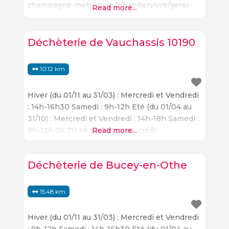
champagne-metropole.fr/habitervivre/gerer-
Read more...
mes-dechets/decheteries
Déchèterie de Vauchassis 10190
10.12 km
Hiver (du 01/11 au 31/03) : Mercredi et Vendredi
: 14h-16h30 Samedi : 9h-12h Eté (du 01/04 au
31/10) : Mercredi et Vendredi : 14h-18h Samedi :
9h-12h 06 70 48 55 39 troyes-cm.fr
Read more...
Déchèterie de Bucey-en-Othe
15.48 km
Hiver (du 01/11 au 31/03) : Mercredi et Vendredi
: 9h-12h Samedi : 14h-16h30 Eté (du 01/04 au