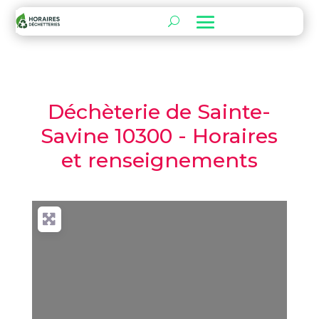
Déchèterie de Sainte-
Savine 10300 - Horaires
et renseignements