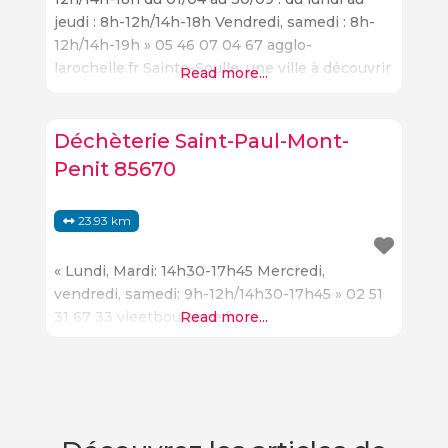
jeudi : 8h-12h/14h-18h Vendredi, samedi : 8h-
12h/14h-19h » 05 46 07 04 67 agglo-
larochelle.fr Sainte-Soulle, une ville à découvrir
Read more...
Située dans le département de la Charente-
Maritime, Sainte-Soulle est une ville à
découvrir. Elle offre une variété de lieux à
Déchèterie Saint-Paul-Mont-
visiter et de
Penit 85670
23.93 km
« Lundi, Mardi: 14h30-17h45 Mercredi,
vendredi, samedi: 9h-12h/14h30-17h45 » 02 51
31 67 33 vieetboulogne.fr
Read more...