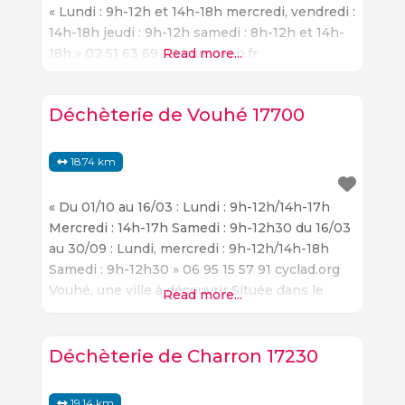
« Lundi : 9h-12h et 14h-18h mercredi, vendredi :
14h-18h jeudi : 9h-12h samedi : 8h-12h et 14h-
18h » 02 51 63 69 29 brangeon.fr
Read more...
Déchèterie de Vouhé 17700
18.74 km
« Du 01/10 au 16/03 : Lundi : 9h-12h/14h-17h
Mercredi : 14h-17h Samedi : 9h-12h30 du 16/03
au 30/09 : Lundi, mercredi : 9h-12h/14h-18h
Samedi : 9h-12h30 » 06 95 15 57 91 cyclad.org
Vouhé, une ville à découvrir Située dans le
Read more...
département de la Charente-Maritime, Vouhé
est une ville à découvrir. Avec ses paysages
variés, ses monuments historiques et ses
Déchèterie de Charron 17230
nombreux
19.14 km