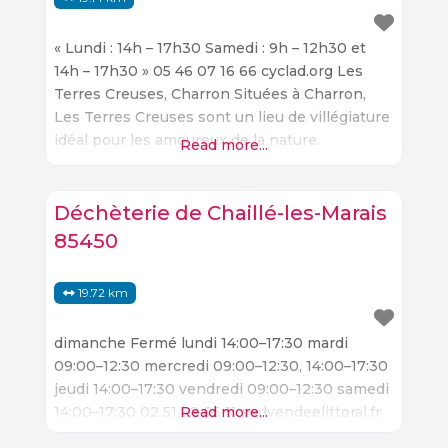
« Lundi : 14h – 17h30 Samedi : 9h – 12h30 et
14h – 17h30 » 05 46 07 16 66 cyclad.org Les
Terres Creuses, Charron Situées à Charron,
Les Terres Creuses sont un lieu de villégiature
idéal pour les amoureux de la nature.
Read more...
Entourées de forêts, de prairies et de lacs, ces
terres offrent une variété de paysages à
admirer. Les
Déchèterie de Chaillé-les-Marais
85450
19.72 km
dimanche Fermé lundi 14:00–17:30 mardi
09:00–12:30 mercredi 09:00–12:30, 14:00–17:30
jeudi 14:00–17:30 vendredi 09:00–12:30 samedi
14:00–17:30 02 51 28 05 11 sudvendeelittoral.fr
Read more...