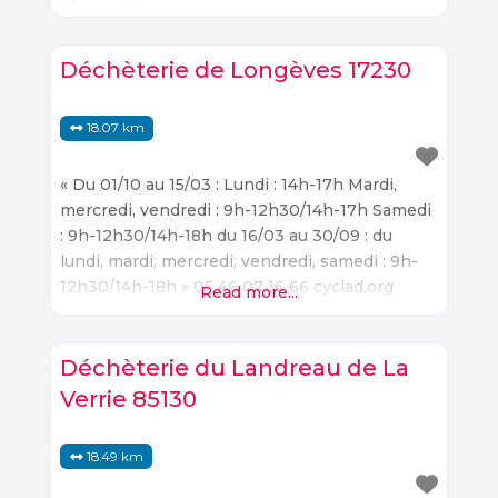
Déchèterie de Longèves 17230
18.07 km
« Du 01/10 au 15/03 : Lundi : 14h-17h Mardi,
mercredi, vendredi : 9h-12h30/14h-17h Samedi
: 9h-12h30/14h-18h du 16/03 au 30/09 : du
lundi, mardi, mercredi, vendredi, samedi : 9h-
12h30/14h-18h » 05 46 07 16 66 cyclad.org
Read more...
Longèves, une ville à découvrir Située dans le
département de la Charente-Maritime,
Longèves est une ville à découvrir. Elle offre
Déchèterie du Landreau de La
une variété de lieux à
Verrie 85130
18.49 km