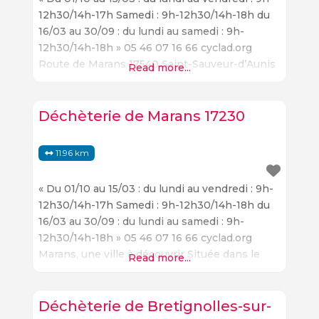
12h30/14h-17h Samedi : 9h-12h30/14h-18h du
16/03 au 30/09 : du lundi au samedi : 9h-
12h30/14h-18h » 05 46 07 16 66 cyclad.org
Route de Marans 17540 Saint-Sauveur-d’Aunis
Read more...
Située dans le département de la Charente-
Maritime, Route de Marans 17540 Saint-
Sauveur-d’Aunis est une destination
Déchèterie de Marans 17230
touristique très prisée. La ville offre une
variété de
11.96 km
« Du 01/10 au 15/03 : du lundi au vendredi : 9h-
12h30/14h-17h Samedi : 9h-12h30/14h-18h du
16/03 au 30/09 : du lundi au samedi : 9h-
12h30/14h-18h » 05 46 07 16 66 cyclad.org
Marans, une ville à découvrir Située dans le
Read more...
département de la Charente-Maritime, Marans
est une ville à découvrir. Elle offre une variété
de lieux à visiter et de points
Déchèterie de Bretignolles-sur-