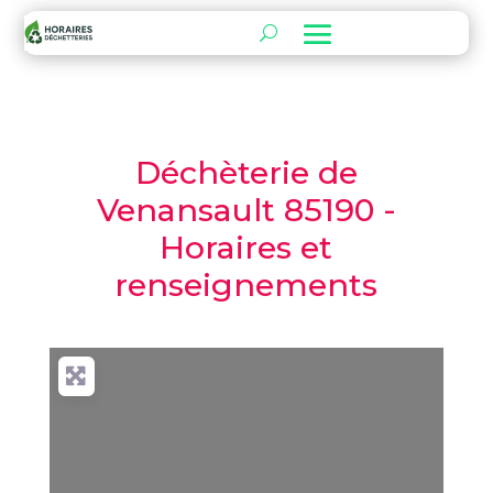
Déchèterie de
Venansault 85190 -
Horaires et
renseignements