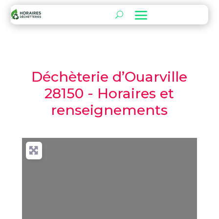
Déchèterie d’Ouarville
28150 - Horaires et
renseignements