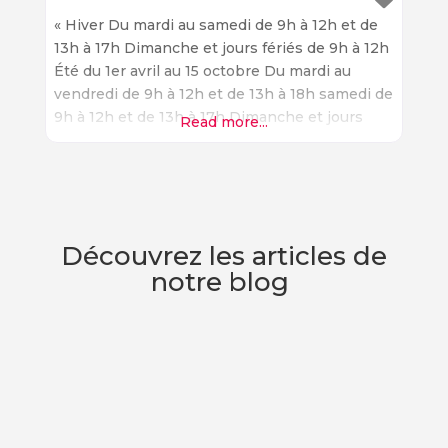
« Hiver Du mardi au samedi de 9h à 12h et de
13h à 17h Dimanche et jours fériés de 9h à 12h
Été du 1er avril au 15 octobre Du mardi au
vendredi de 9h à 12h et de 13h à 18h samedi de
9h à 12h et de 13h à 17h Dimanche et jours
Read more...
fériés de 9h à 12h »
Découvrez les articles de
notre blog