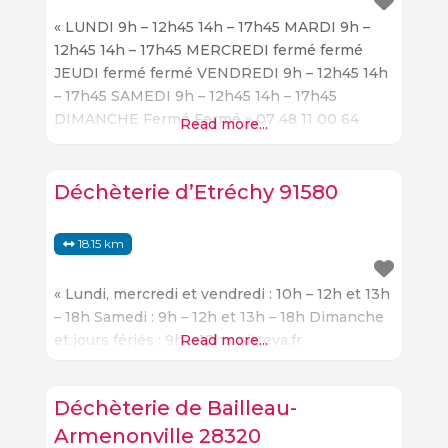
« LUNDI 9h – 12h45 14h – 17h45 MARDI 9h –
12h45 14h – 17h45 MERCREDI fermé fermé
JEUDI fermé fermé VENDREDI 9h – 12h45 14h
– 17h45 SAMEDI 9h – 12h45 14h – 17h45
DIMANCHE Fermé Fermé » 07 48 11 00 64
Read more...
sitreva.fr
Déchèterie d’Etréchy 91580
18.15 km
« Lundi, mercredi et vendredi : 10h – 12h et 13h
– 18h Samedi : 9h – 12h et 13h – 18h Dimanche
et jours fériés : 9h – 12h » sitreva.fr
Read more...
Déchèterie de Bailleau-
Armenonville 28320