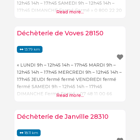
12h45 14h – 17h45 SAMEDI 9h – 12h45 14h –
17h45 DIMANCHE Fermé Fermé » 0 800 22 20
Read more...
36 sitreva.fr
Déchèterie de Voves 28150
13.79 km
« LUNDI 9h – 12h45 14h – 17h45 MARDI 9h –
12h45 14h – 17h45 MERCREDI 9h – 12h45 14h –
17h45 JEUDI fermé fermé VENDREDI fermé
fermé SAMEDI 9h – 12h45 14h – 17h45
DIMANCHE Fermé Fermé » 07 48 11 00 66
Read more...
sitreva.fr
Déchèterie de Janville 28310
18.11 km