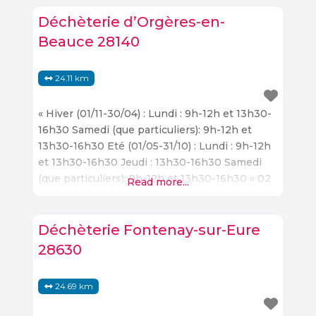
Déchèterie d’Orgères-en-
Beauce 28140
24.11 km
« Hiver (01/11-30/04) : Lundi : 9h-12h et 13h30-
16h30 Samedi (que particuliers): 9h-12h et
13h30-16h30 Eté (01/05-31/10) : Lundi : 9h-12h
et 13h30-16h30 Jeudi : 13h30-16h30 Samedi
(que particuliers): 9h-12h et 13h30-16h30 » 02
Read more...
38 91 58 95 veolia.com
Déchèterie Fontenay-sur-Eure
28630
24.69 km