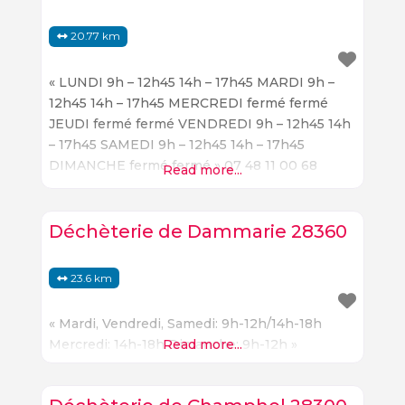
20.77 km
« LUNDI 9h – 12h45 14h – 17h45 MARDI 9h –
12h45 14h – 17h45 MERCREDI fermé fermé
JEUDI fermé fermé VENDREDI 9h – 12h45 14h
– 17h45 SAMEDI 9h – 12h45 14h – 17h45
DIMANCHE fermé fermé » 07 48 11 00 68
Read more...
sitreva.fr
Déchèterie de Dammarie 28360
23.6 km
« Mardi, Vendredi, Samedi: 9h-12h/14h-18h
Mercredi: 14h-18h Dimanche: 9h-12h »
Read more...