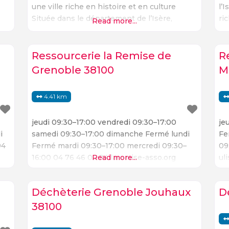
une ville riche en histoire et en culture
l’
Située dans le département de l’Isère,
ri
Read more...
Grenoble est une ville riche en histoire et
no
en culture. La ville est connue pour ses
pa
nombreux monuments historiques, ses
li
Ressourcerie la Remise de
R
musées et ses sites naturels. La
es
Grenoble 38100
M
4.41 km
jeudi 09:30–17:00 vendredi 09:30–17:00
je
i
samedi 09:30–17:00 dimanche Fermé lundi
Fe
94
Fermé mardi 09:30–17:00 mercredi 09:30–
09
16:00 04 76 46 02 94 laremise-asso.org
Read more...
ul
Déchèterie Grenoble Jouhaux
D
38100