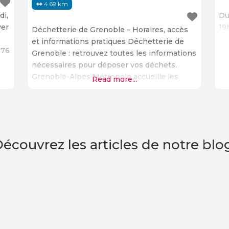
4.69 km
di,
Du
ver
19
Déchetterie de Grenoble – Horaires, accès
et informations pratiques Déchetterie de
 76
Grenoble : retrouvez toutes les informations
nécessaires pour déposer vos déchets.
Grenoble-Alpes Métropole accueille les
Read more...
la
habitants des communes membres. Vous
pourrez consulter les horaires, adresses,
déchets acceptés et règles d’accès pour
chaque site de déchèterie. Sites principaux
à Grenoble Déchèterie Jacquard Adresse : 16
écouvrez les articles de notre bl
rue Jacquard, 38100 Grenoble Horaires