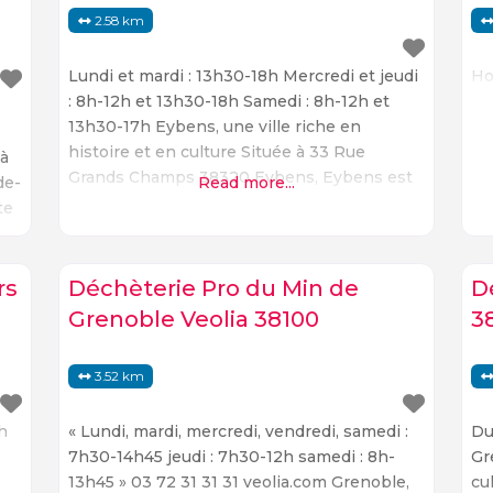
2.58 km
Lundi et mardi : 13h30-18h Mercredi et jeudi
Ho
: 8h-12h et 13h30-18h Samedi : 8h-12h et
13h30-17h Eybens, une ville riche en
histoire et en culture Située à 33 Rue
 à
Grands Champs 38320 Eybens, Eybens est
de-
Read more...
une ville riche en histoire et en culture. La
te
ville est connue pour ses nombreux
 à
monuments historiques, ses musées et ses
sites naturels. Les
ui
rs
Déchèterie Pro du Min de
D
Grenoble Veolia 38100
3
3.52 km
h
« Lundi, mardi, mercredi, vendredi, samedi :
Du
7h30-14h45 jeudi : 7h30-12h samedi : 8h-
Gr
13h45 » 03 72 31 31 31 veolia.com Grenoble,
cu