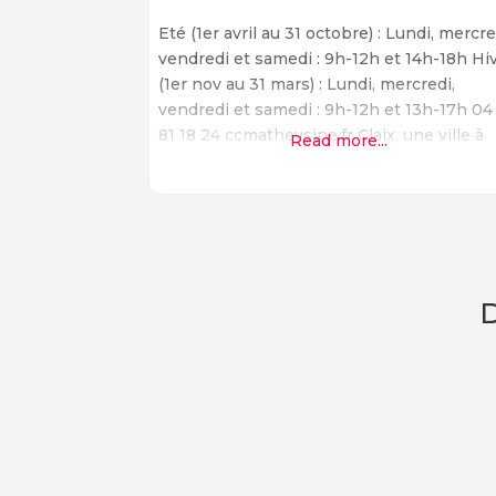
Eté (1er avril au 31 octobre) : Lundi, mercre
vendredi et samedi : 9h-12h et 14h-18h Hi
(1er nov au 31 mars) : Lundi, mercredi,
vendredi et samedi : 9h-12h et 13h-17h 04
81 18 24 ccmatheysine.fr Claix, une ville à
Read more...
découvrir Située dans le département de
l’Isère, à 13 Chemin de Risset 38640 Claix, 
ville de Claix
D