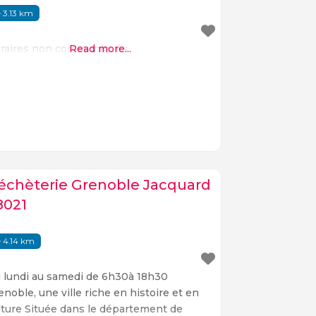
3.13 km
raires non communiqués.
Read more...
échèterie Grenoble Jacquard
8021
4.14 km
 lundi au samedi de 6h30à 18h30
enoble, une ville riche en histoire et en
lture Située dans le département de