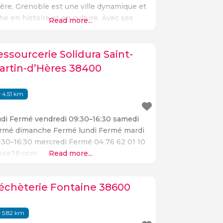
Isère, Grenoble est une ville dynamique et
che en histoire et en culture. Avec ses
Read more...
mbreux monuments, ses musées et ses
rcs, elle offre aux visiteurs une variété de
eux à découvrir. Le centre-ville de Grenoble
essourcerie Solidura Saint-
t un lieu
artin-d’Hères 38400
4.51 km
udi Fermé vendredi 09:30–16:30 samedi
rmé dimanche Fermé lundi Fermé mardi
:30–16:30 mercredi Fermé 04 76 62 01 10
isse38.com
Read more...
échèterie Fontaine 38600
5.82 km