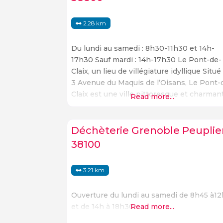
2.28 km
Du lundi au samedi : 8h30-11h30 et 14h-
17h30 Sauf mardi : 14h-17h30 Le Pont-de-
Claix, un lieu de villégiature idyllique Situé
3 Avenue du Maquis de l’Oisans, Le Pont-
Claix est une ville pittoresque et charman
Read more...
qui offre aux visiteurs une variété de lieux
visiter et d’activités à faire. La ville est
entourée de montagnes et de forêts, ce q
Déchèterie Grenoble Peuplie
38100
3.21 km
Ouverture du lundi au samedi de 8h45 à12
et de 14h à 18h30
Read more...