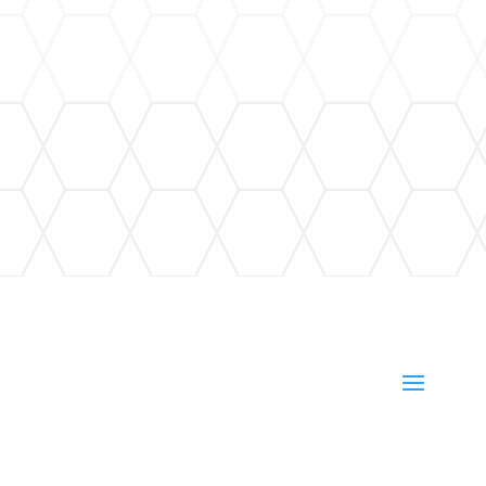
gratuitement en respectant les règles d’accès
et de tri. Horaires d’ouverture Saison basse
(1er novembre au