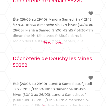
Déchèterie de Denain 59220
d’un riche patrimoine rural et l’adoption
Été (26/03 au 29/10): Mardi à Samedi 9h -12h15
/13h30-18h30 dimanche 9h-12h hiver (30/10 au
26/03): Mardi à Samedi 9h00 -12h15 /13h30-17h
dimanche 9h-12h siaved.fr Située dans la
région des Hauts-de-France, Denain, ville
Read more...
marquée par son héritage industriel, illustre
parfaitement l’équilibre entre la préservation
d’un riche patrimoine et l’adoption de mesures
Déchèterie de Douchy les Mines
environnementales responsables. Gestion des
59282
déchets à Denain : une
Été (26/03 au 29/10): Lundi à Samedi sauf jeudi
: 9h -12h15 /13h30-18h30 dimanche 9h-12h
hiver (30/10 au 26/03): Lundi à Samedi sauf
jeudi : 9h00 -12h15 /13h30-17h dimanche 9h-
12h siaved.fr Située dans la région des Hauts-