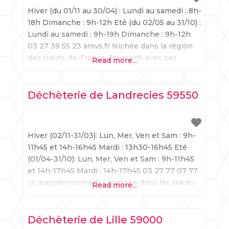
Hiver (du 01/11 au 30/04) : Lundi au samedi : 8h-
18h Dimanche : 9h-12h Eté (du 02/05 au 31/10) :
Lundi au samedi : 9h-19h Dimanche : 9h-12h
03 27 39 55 23 amvs.fr Nichée dans la région
des Hauts-de-France, Jeumont, avec ses
Read more...
solides racines industrielles, offre une
démonstration éloquente de la coexistence
harmonieuse entre le respect d’un riche
Déchèterie de Landrecies 59550
héritage
Hiver (02/11-31/03): Lun, Mer, Ven et Sam : 9h-
11h45 et 14h-16h45 Mardi : 13h30-16h45 Eté
(01/04-31/10): Lun, Mer, Ven et Sam : 9h-11h45
et 14h-17h45 Mardi : 14h-17h45 03 27 77 07 77
cc-paysdemormal.fr Localisée dans les Hauts-
Read more...
de-France, Landrecies, cité de charme à
l’ambiance provinciale, offre une illustration
éloquente de l’équilibre possible entre la
Déchèterie de Lille 59000