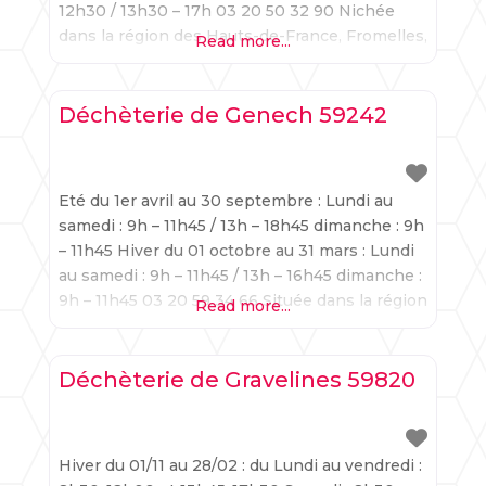
12h30 / 13h30 – 17h 03 20 50 32 90 Nichée
dans la région des Hauts-de-France, Fromelles,
Read more...
célèbre pour son passé militaire, offre un
exemple vibrant de
Déchèterie de Genech 59242
Eté du 1er avril au 30 septembre : Lundi au
samedi : 9h – 11h45 / 13h – 18h45 dimanche : 9h
– 11h45 Hiver du 01 octobre au 31 mars : Lundi
au samedi : 9h – 11h45 / 13h – 16h45 dimanche :
9h – 11h45 03 20 59 34 66 Située dans la région
Read more...
des Hauts-de-France, Genech,
Déchèterie de Gravelines 59820
Hiver du 01/11 au 28/02 : du Lundi au vendredi :