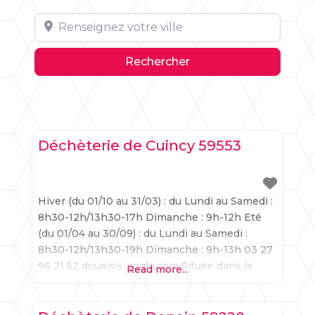
Renseignez votre ville
Rechercher
Rechercher
Déchèterie de Cuincy 59553
Hiver (du 01/10 au 31/03) : du Lundi au Samedi :
8h30-12h/13h30-17h Dimanche : 9h-12h Eté
(du 01/04 au 30/09) : du Lundi au Samedi :
8h30-12h/13h30-19h Dimanche : 9h-13h 03 27
96 21 52 douaisis-agglo.com Située dans la
Read more...
région des Hauts-de-France, Cuincy, paisible
commune à l’atmosphère provinciale, incarne
parfaitement l’équilibre entre la préservation