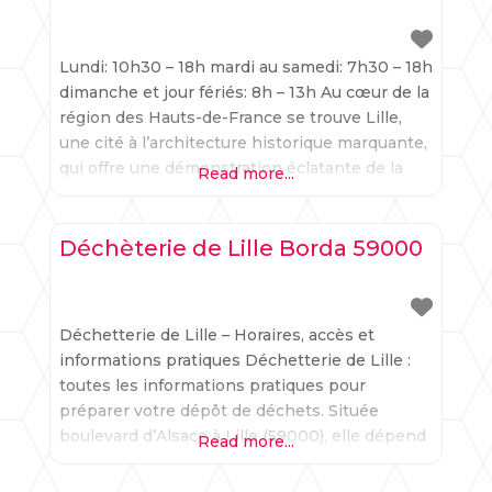
conservation d’un patrimoine rural précieux et
Lundi: 10h30 – 18h mardi au samedi: 7h30 – 18h
dimanche et jour fériés: 8h – 13h Au cœur de la
région des Hauts-de-France se trouve Lille,
une cité à l’architecture historique marquante,
qui offre une démonstration éclatante de la
Read more...
synergie entre la valorisation d’un riche
patrimoine urbain et la prise de conscience
environnementale contemporaine. La
Déchèterie de Lille Borda 59000
préservation environnementale à Lille
Déchetterie de Lille – Horaires, accès et
informations pratiques Déchetterie de Lille :
toutes les informations pratiques pour
préparer votre dépôt de déchets. Située
boulevard d’Alsace à Lille (59000), elle dépend
Read more...
de la Métropole Européenne de Lille. Les
habitants peuvent y déposer leurs déchets