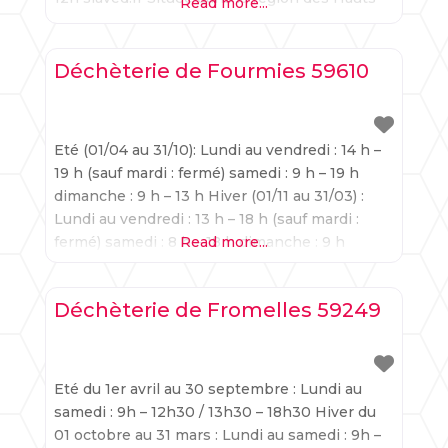
Read more...
de-France, Douchy-les-Mines, célèbre pour
son patrimoine artistique, offre un exemple
impressionnant de l’équilibre entre la
Déchèterie de Fourmies 59610
conservation d’un riche héritage culturel et
l’adoption de principes
Eté (01/04 au 31/10): Lundi au vendredi : 14 h –
19 h (sauf mardi : fermé) samedi : 9 h – 19 h
dimanche : 9 h – 13 h Hiver (01/11 au 31/03) :
Lundi au vendredi : 13 h – 18 h (sauf mardi :
fermé) samedi : 8 h – 18 h dimanche : 9 h
Read more...
Déchèterie de Fromelles 59249
Eté du 1er avril au 30 septembre : Lundi au
samedi : 9h – 12h30 / 13h30 – 18h30 Hiver du
01 octobre au 31 mars : Lundi au samedi : 9h –