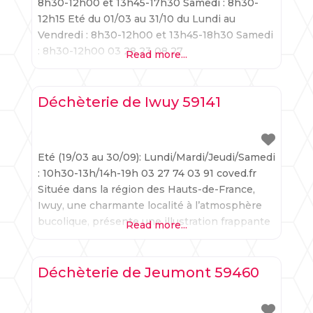
8h30-12h00 et 13h45-17h30 Samedi : 8h30-
12h15 Eté du 01/03 au 31/10 du Lundi au
Vendredi : 8h30-12h00 et 13h45-18h30 Samedi
: 8h30-12h00 03 28 23 08 27
Read more...
dunkerquegrandlittoral.org Implantée en
région Hauts-de-France, Gravelines, cité au
patrimoine fortifié singulier, offre une brillante
Déchèterie de Iwuy 59141
illustration de la coexistence entre la
préservation d’un
Eté (19/03 au 30/09): Lundi/Mardi/Jeudi/Samedi
: 10h30-13h/14h-19h 03 27 74 03 91 coved.fr
Située dans la région des Hauts-de-France,
Iwuy, une charmante localité à l’atmosphère
bucolique, présente une illustration frappante
Read more...
de l’équilibre entre la valorisation d’un
précieux héritage rural et l’adoption de
principes écologiques résolus. Gestion des
Déchèterie de Jeumont 59460
déchets à Iwuy : vers un avenir respectueux
de l’environnement Sensibilisée aux défis