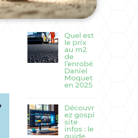
Quel est
le prix
au m2
de
l’enrobé
Daniel
Moquet
en 2025
e
Découvr
ez gospi
site
infos : le
guide