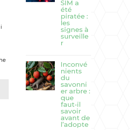
SIM a
été
piratée :
les
i
signes à
surveille
r
che
Inconvé
nients
du
savonni
er arbre :
que
faut-il
savoir
avant de
l’adopte