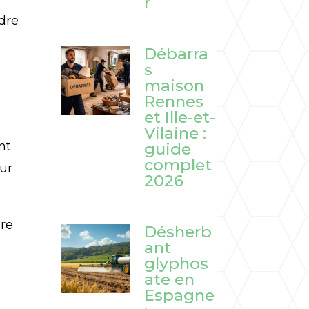
r
dre
Débarra
s
maison
Rennes
et Ille-et-
Vilaine :
nt
guide
complet
sur
2026
ire
Désherb
ant
glyphos
ate en
Espagne