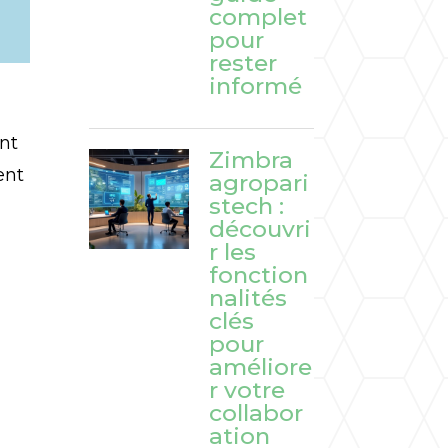
complet
pour
rester
informé
ent
Zimbra
ent
agropari
stech :
découvri
r les
fonction
nalités
clés
pour
améliore
r votre
collabor
ation